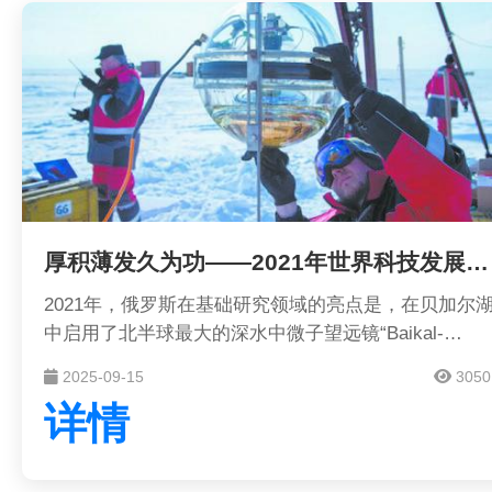
厚积薄发久为功——2021年世界科技发展回顾·基础研究
2021年，俄罗斯在基础研究领域的亮点是，在贝加尔
中启用了北半球最大的深水中微子望远镜“Baikal-
GVD”，用于记录来自天体的超高能中微子流，研究地
2025-09-15
3050
球物理学、水文学和淡水生物学现象，探索宇宙的产生
详情
和进化过程。