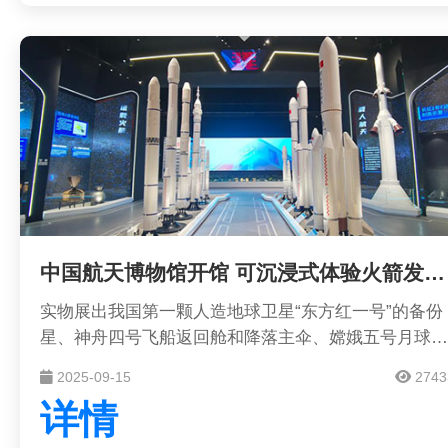
中国航天博物馆开馆 可沉浸式体验火箭发射现场
实物展出我国第一颗人造地球卫星“东方红一号”的备份
星、神舟四号飞船返回舱和降落主伞、嫦娥五号月球样
品；全新打造长征五号运载火箭转运发射模拟平台、中
2025-09-15
2743
国空间站VR漫游系统……11月16日，中国航天博物馆
详情
正式开馆，首次全系统展示中国航天全貌、全方位展示
航天历史与成就，为公众提供感受航天技术及文化的平