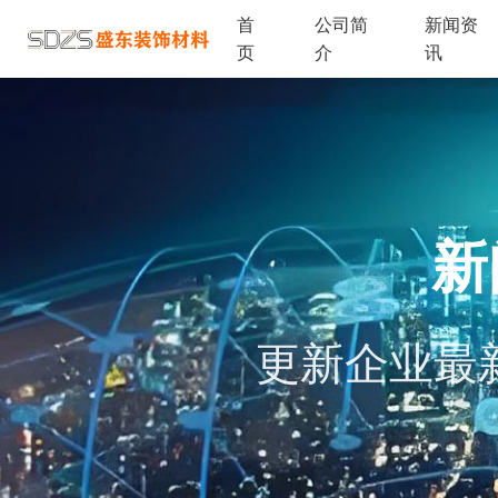
首
公司简
新闻资
页
介
讯
新
更新企业最