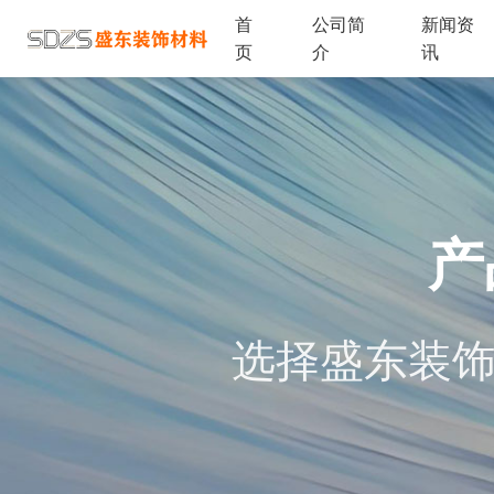
首
公司简
新闻资
页
介
讯
产
选择盛东装