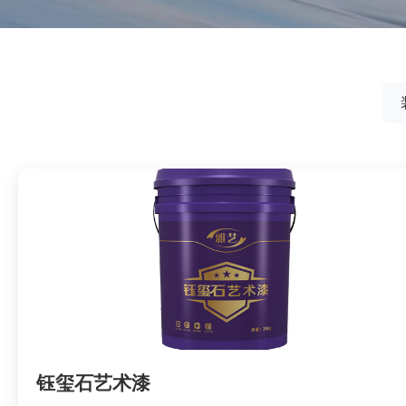
钰玺石艺术漆